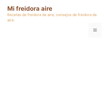
Saltar
Mi freidora aire
al
contenido
Recetas de freidora de aire, consejos de freidora de
aire
Menú