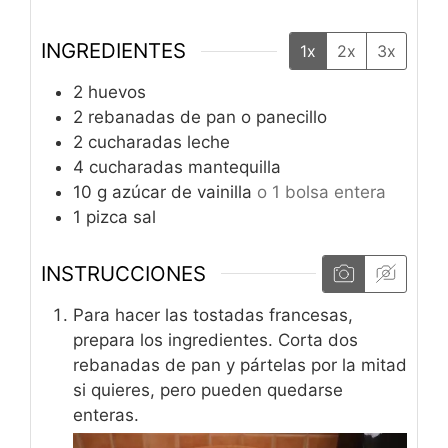
INGREDIENTES
1x
2x
3x
2
huevos
2
rebanadas de pan o panecillo
2
cucharadas
leche
4
cucharadas
mantequilla
10
g
azúcar de vainilla
o 1 bolsa entera
1
pizca
sal
INSTRUCCIONES
Para hacer las tostadas francesas,
prepara los ingredientes. Corta dos
rebanadas de pan y pártelas por la mitad
si quieres, pero pueden quedarse
enteras.