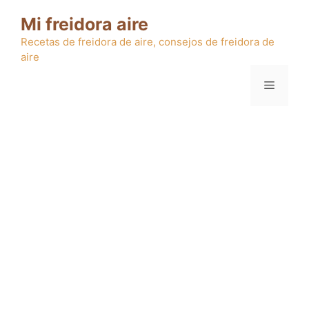
Saltar
Mi freidora aire
al
contenido
Recetas de freidora de aire, consejos de freidora de
aire
Menú