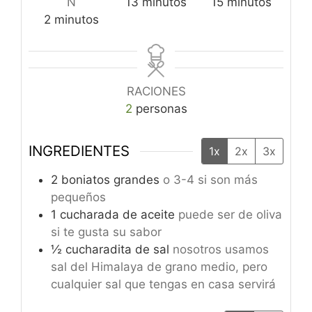
minutos
minutos
N
13
minutos
15
minutos
minutos
2
minutos
RACIONES
2
personas
INGREDIENTES
1x
2x
3x
2
boniatos grandes
o 3-4 si son más
pequeños
1
cucharada
de aceite
puede ser de oliva
si te gusta su sabor
½
cucharadita
de sal
nosotros usamos
sal del Himalaya de grano medio, pero
cualquier sal que tengas en casa servirá