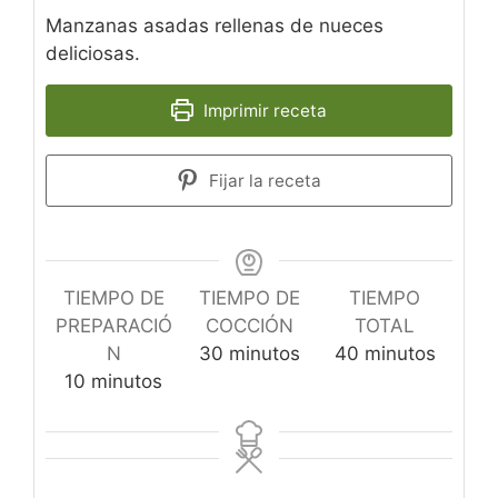
Manzanas asadas rellenas de nueces
deliciosas.
Imprimir receta
Fijar la receta
TIEMPO DE
TIEMPO DE
TIEMPO
PREPARACIÓ
COCCIÓN
TOTAL
minutos
minutos
N
30
minutos
40
minutos
minutos
10
minutos