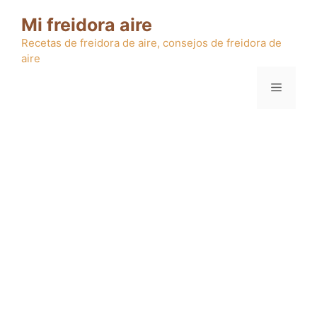
Saltar
Mi freidora aire
al
contenido
Recetas de freidora de aire, consejos de freidora de
aire
Menú