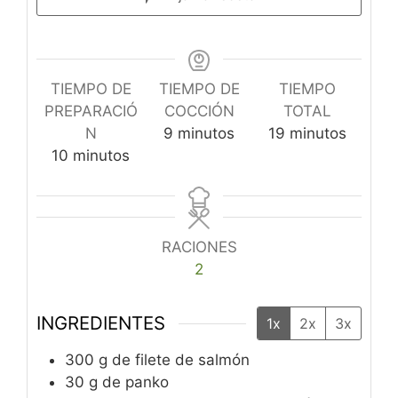
TIEMPO DE
TIEMPO DE
TIEMPO
PREPARACIÓ
COCCIÓN
TOTAL
minutos
minutos
N
9
minutos
19
minutos
minutos
10
minutos
RACIONES
2
INGREDIENTES
1x
2x
3x
300
g
de filete de salmón
30
g
de panko