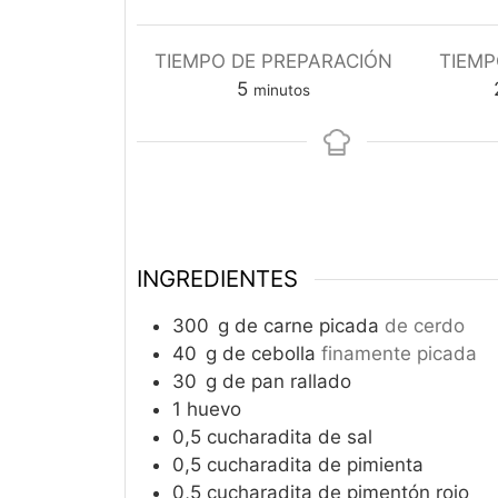
TIEMPO DE PREPARACIÓN
TIEMP
minutos
5
minutos
INGREDIENTES
300
g
de carne picada
de cerdo
40
g
de cebolla
finamente picada
30
g
de pan rallado
1
huevo
0,5
cucharadita de sal
0,5
cucharadita de pimienta
0,5
cucharadita de pimentón rojo