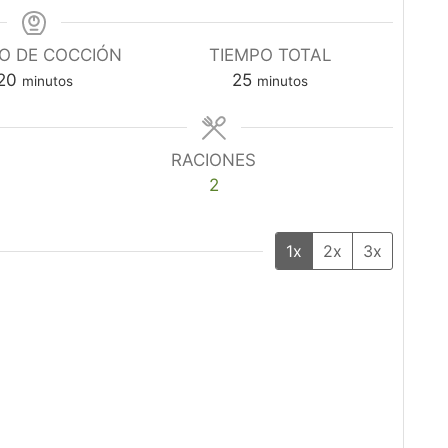
O DE COCCIÓN
TIEMPO TOTAL
minutos
minutos
20
25
minutos
minutos
RACIONES
2
1x
2x
3x