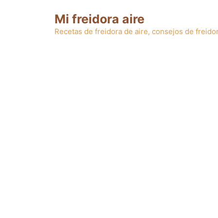
Saltar
Mi freidora aire
al
contenido
Recetas de freidora de aire, consejos de freidor