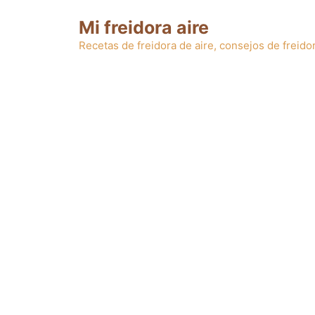
Saltar
Mi freidora aire
al
contenido
Recetas de freidora de aire, consejos de freidor