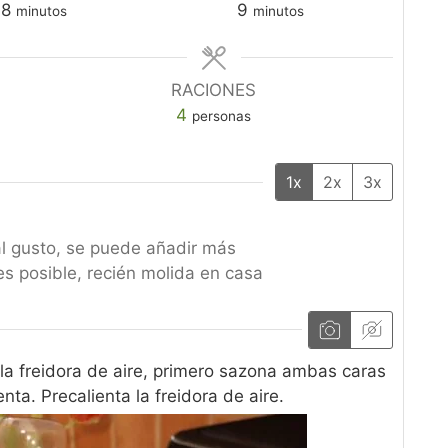
minutos
minutos
8
9
minutos
minutos
RACIONES
4
personas
1x
2x
3x
al gusto, se puede añadir más
 es posible, recién molida en casa
la freidora de aire, primero sazona ambas caras
ta. Precalienta la freidora de aire.