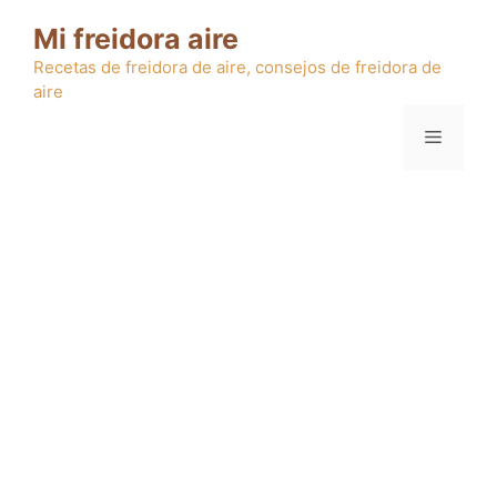
Saltar
Mi freidora aire
al
contenido
Recetas de freidora de aire, consejos de freidora de
aire
Menú