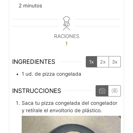
minutos
2
minutos
RACIONES
1
INGREDIENTES
1x
2x
3x
1
ud. de pizza congelada
INSTRUCCIONES
Saca tu pizza congelada del congelador
y retírale el envoltorio de plástico.