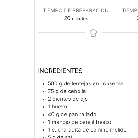
TIEMPO DE PREPARACIÓN
TIEMP
minutos
20
minutos
INGREDIENTES
500
g
de lentejas en conserva
75
g
de cebolla
2
dientes de ajo
1
huevo
40
g
de pan rallado
1
manojo de perejil fresco
1
cucharadita de comino molido
5
g
de sal