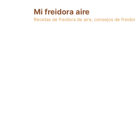
Saltar
Mi freidora aire
al
contenido
Recetas de freidora de aire, consejos de freidor