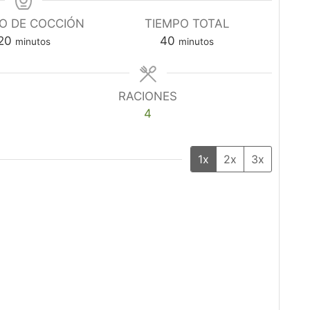
O DE COCCIÓN
TIEMPO TOTAL
minutos
minutos
20
40
minutos
minutos
RACIONES
4
1x
2x
3x