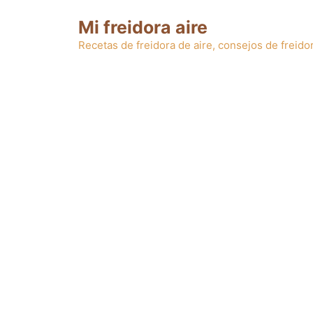
Saltar
Mi freidora aire
al
contenido
Recetas de freidora de aire, consejos de freidor