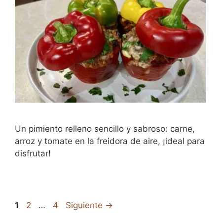
Un pimiento relleno sencillo y sabroso: carne,
arroz y tomate en la freidora de aire, ¡ideal para
disfrutar!
Página
Página
Página
1
2
…
4
Siguiente
→