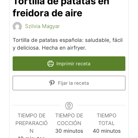
Tortilla de patatas en
freidora de aire
Szilvia Magyar
Tortilla de patatas española: saludable, fácil
y deliciosa. Hecha en airfryer.
Imprimir receta
Fijar la receta
TIEMPO DE
TIEMPO DE
TIEMPO
PREPARACIÓ
COCCIÓN
TOTAL
minutos
minutos
N
30
minutos
40
minutos