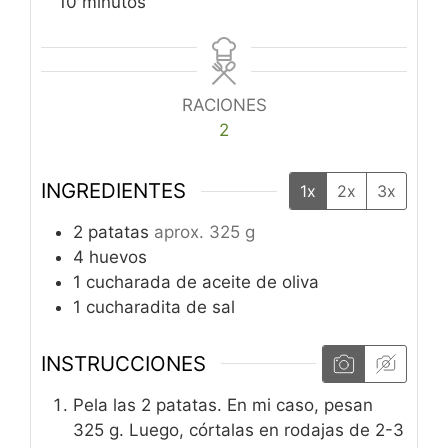
minutos
10
minutos
RACIONES
2
INGREDIENTES
1x
2x
3x
2
patatas
aprox. 325 g
4
huevos
1
cucharada de aceite de oliva
1
cucharadita de sal
INSTRUCCIONES
Pela las 2 patatas. En mi caso, pesan
325 g. Luego, córtalas en rodajas de 2-3